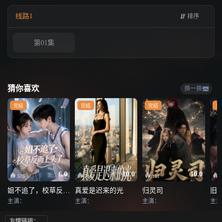
线路1
排序
第01集
猜你喜欢
换一换
完结
完结
完结
完
6.0
10.0
10.0
575
716
101
姐不追了，校草反而上头了
真爱是迟来的光
归灵司
旧
主演：
主演：
主演：
主演
友情链接：