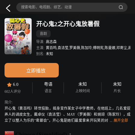
开心鬼2之开心鬼放暑假
喜剧
导演:
高志森
6.0
主演:
黄百鸣,袁洁莹,罗美薇,陈加玲,傅明宪,陈曼娜,邓寄尘,高志
别名:
未知
立即播放
粤语
未知
未知
6.0
语言
上映时间
片长
602人评分
简介:
开心鬼（黄百鸣）转世投胎，摇身变作某女子中学教师，在他班上，几名爱捉
弄人的调皮女生，戴卓仪（袁洁莹）、MAY（罗美薇）和姚琼（陈家玲），成
立了以整人为乐的“卑鄙会”，开心鬼是她们最爱拿来开玩笑的对
象。 开心鬼喜欢上隔壁男校某名女教师，正欲展开攻势，发现该教师正被
各方面条件都强于自己的某体育教师追求，相比形秽，开心鬼郁郁不得意，更
Chinese (Simplified)
▼