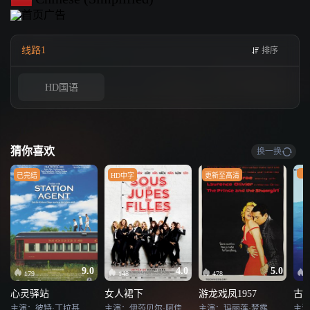
受打击的是，他因掉入戴卓仪一众设的“陷阱”，遭校长误会被迫离开学校。戴卓
仪一众后悔不迭，开始想办法弥补过错。
线路1
排序
HD国语
猜你喜欢
换一换
H
已完结
HD中字
更新至高清
9.0
4.0
5.0
179
148
478
心灵驿站
女人裙下
游龙戏凤1957
古
主演：彼特·丁拉基,派翠西娅·克拉克森,鲍比·坎纳瓦尔,乔什·帕斯,保罗·本杰明,Jase Blankfort,鲍拉·加茜丝,理查德·坎德,林恩·科恩,瑞雯·古德温,马拉·苏查雷特扎,米歇尔·威廉姆斯,杰西·巴托克,乔·洛·特鲁格里奥,约翰·斯拉特里,麦丽·弗拉纳甘,Sarah Bolger,伊林·盖特兹,Jeremy Bergman
主演：伊莎贝尔·阿佳妮,凡妮莎·帕拉迪丝,莱蒂西娅·卡斯塔,奥黛丽·达娜,茱莉·费瑞尔,奥德雷·弗勒罗,玛丽娜·汉斯,热拉尔丁·纳卡什,阿丽斯·塔格里奥妮,西尔维·泰斯蒂,斯坦利·韦伯,纪尧姆·谷伊,马克·莱沃因,帕斯卡·埃尔贝
主演：玛丽莲·梦露,劳伦斯·奥利弗,西碧尔·索恩迪克