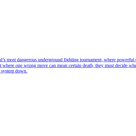
s most dangerous underground fighting tournament, where powerful cri
rt where one wrong move can mean certain death, they must decide whethe
re system down.