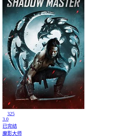
325
3.0
已完结
魔影大师