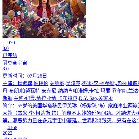
979
8.0
已完结
瞬息全宇宙
8.0
更新时间：07月26日
主演：杨紫琼,许玮伦,关继威,吴汉章,杰米·李·柯蒂斯,塔丽·梅德尔
丹·布朗,帕努瓦特·安东尼·纳纳肯帕诺姆,卡拉·玛丽·乔尔简,兰
斯顿,兰迪·纽曼,纳拉亚纳·卡布拉尔,D.Y. Sao,关家永
简介：55岁的美国华裔移民伊芙琳（杨紫琼 饰）家庭事业两
大婶（杰米·李·柯蒂斯 饰）解释不太妙的税务问题。才踏进
解，邪恶势力已在多元宇宙中蔓延，世界即将毁灭，只有在这个
4168
2022