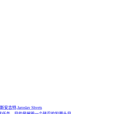
特,Jaroslav Shvets
底任务，目的是摧毁一个残忍的犯罪头目。