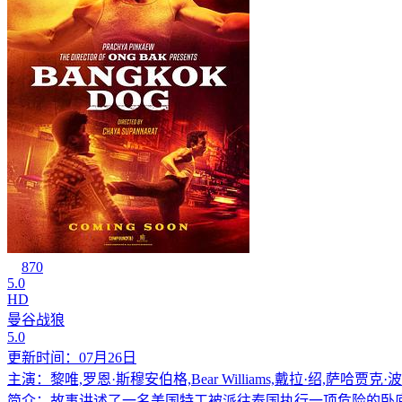
870
5.0
HD
曼谷战狼
5.0
更新时间：07月26日
主演：黎唯,罗恩·斯穆安伯格,Bear Williams,戴拉·绍,萨哈贾克·波斯安吉
简介：故事讲述了一名美国特工被派往泰国执行一项危险的卧