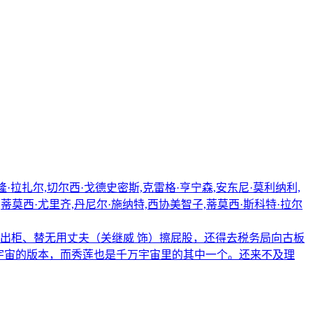
阿隆·拉扎尔,切尔西·戈德史密斯,克雷格·亨宁森,安东尼·莫利纳利,
,蒂莫西·尤里齐,丹尼尔·施纳特,西协美智子,蒂莫西·斯科特·拉尔
走出柜、替无用丈夫（关继威 饰）擦屁股，还得去税务局向古板
个宇宙的版本，而秀莲也是千万宇宙里的其中一个。还来不及理