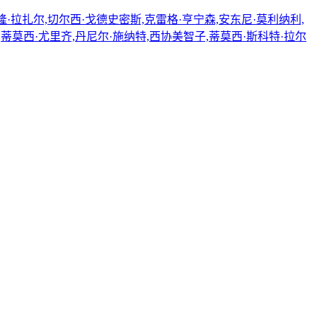
阿隆·拉扎尔,切尔西·戈德史密斯,克雷格·亨宁森,安东尼·莫利纳利,
,蒂莫西·尤里齐,丹尼尔·施纳特,西协美智子,蒂莫西·斯科特·拉尔