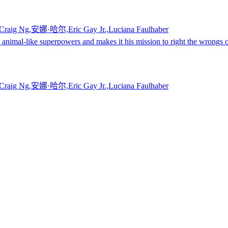
raig Ng,安娜·哈尔,Eric Gay Jr.,Luciana Faulhaber
nimal-like superpowers and makes it his mission to right the wrongs of
raig Ng,安娜·哈尔,Eric Gay Jr.,Luciana Faulhaber