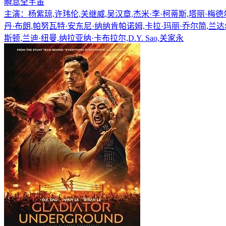
瞬息全宇宙
主演：杨紫琼,许玮伦,关继威,吴汉章,杰米·李·柯蒂斯,塔丽·梅德尔
丹·布朗,帕努瓦特·安东尼·纳纳肯帕诺姆,卡拉·玛丽·乔尔简,兰
斯顿,兰迪·纽曼,纳拉亚纳·卡布拉尔,D.Y. Sao,关家永