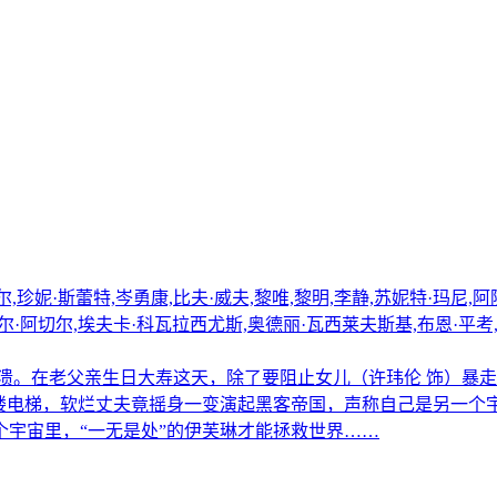
,珍妮·斯蕾特,岑勇康,比夫·威夫,黎唯,黎明,李静,苏妮特·玛尼,
达尔·阿切尔,埃夫卡·科瓦拉西尤斯,奥德丽·瓦西莱夫斯基,布恩·平考
崩溃。在老父亲生日大寿这天，除了要阻止女儿（许玮伦 饰）暴
大楼电梯，软烂丈夫竟摇身一变演起黑客帝国，声称自己是另一
宇宙里，“一无是处”的伊芙琳才能拯救世界……