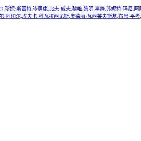
,珍妮·斯蕾特,岑勇康,比夫·威夫,黎唯,黎明,李静,苏妮特·玛尼,
达尔·阿切尔,埃夫卡·科瓦拉西尤斯,奥德丽·瓦西莱夫斯基,布恩·平考